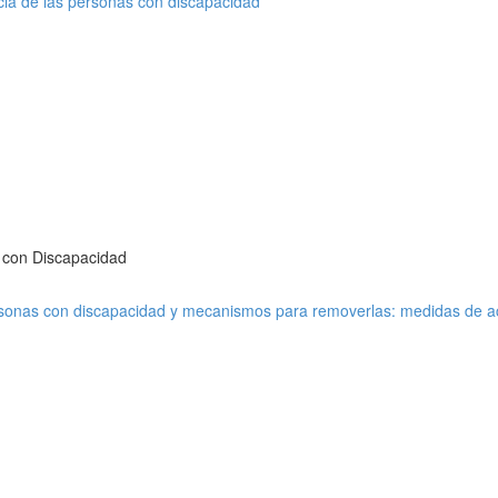
icia de las personas con discapacidad
s con Discapacidad
personas con discapacidad y mecanismos para removerlas: medidas de ac