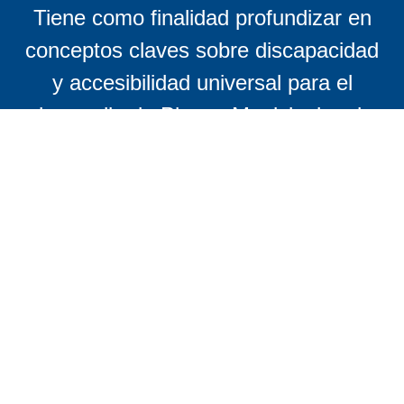
Tiene como finalidad profundizar en
conceptos claves sobre discapacidad
y accesibilidad universal para el
desarrollo de Planes Municipales de
Accesibilidad.
Aborda procesos de diagnósticos
participativos con un enfoque
inclusivo, diagnósticos técnicos de
accesibilidad del entorno y web, con el
fin de desarrollar planes municipales
sobre accesibilidad que permitan
mejorar la calidad de vida de cada